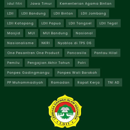
idul fitri
Jawa Timur
Kementerian Agama Bintan
LDII
LDII Bandung
LDII Bintan
LDII Jombang
LDII Katapang
LDII Papua
LDII Tangsel
LDII Tegal
Masjid
MUI
MUI Bandung
Nasional
Nasionalisme
NKRI
Nyoblos di TPS 06
One Pesantren One Product
Pancasila
Pantau Hilal
Pemilu
Pengajian Akhir Tahun
Polri
Ponpes Gadingmangu
Ponpes Wali Barokah
PP Muhammadiyah
Ramadan
Rapat Kerja
TNI AD