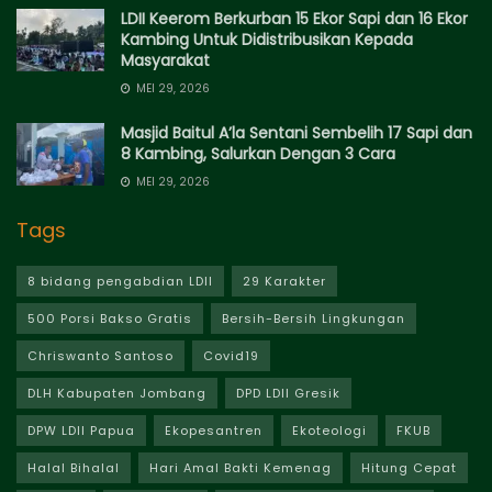
LDII Keerom Berkurban 15 Ekor Sapi dan 16 Ekor
Kambing Untuk Didistribusikan Kepada
Masyarakat
MEI 29, 2026
Masjid Baitul A’la Sentani Sembelih 17 Sapi dan
8 Kambing, Salurkan Dengan 3 Cara
MEI 29, 2026
Tags
8 bidang pengabdian LDII
29 Karakter
500 Porsi Bakso Gratis
Bersih-Bersih Lingkungan
Chriswanto Santoso
Covid19
DLH Kabupaten Jombang
DPD LDII Gresik
DPW LDII Papua
Ekopesantren
Ekoteologi
FKUB
Halal Bihalal
Hari Amal Bakti Kemenag
Hitung Cepat