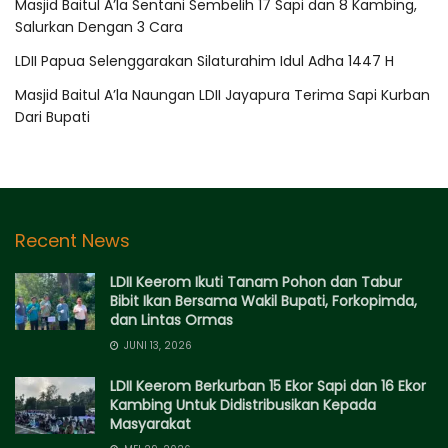
Masjid Baitul A’la Sentani Sembelih 17 Sapi dan 8 Kambing,
Salurkan Dengan 3 Cara
LDII Papua Selenggarakan Silaturahim Idul Adha 1447 H
Masjid Baitul A’la Naungan LDII Jayapura Terima Sapi Kurban
Dari Bupati
Recent News
LDII Keerom Ikuti Tanam Pohon dan Tabur
Bibit Ikan Bersama Wakil Bupati, Forkopimda,
dan Lintas Ormas
JUNI 13, 2026
LDII Keerom Berkurban 15 Ekor Sapi dan 16 Ekor
Kambing Untuk Didistribusikan Kepada
Masyarakat