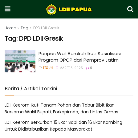
Home
Tag
DPD LDII Gresik
Tag:
DPD LDII Gresik
Ponpes Wali Barokah Ikuti Sosialisasi
Program OPOP dari Pemprov Jatim
BY
TEGUH
MARET 5, 2025
0
Berita / Artikel Terkini
LDII Keerom Ikuti Tanam Pohon dan Tabur Bibit Ikan
Bersama Wakil Bupati, Forkopimda, dan Lintas Ormas
LDII Keerom Berkurban 15 Ekor Sapi dan 16 Ekor Kambing
Untuk Didistribusikan Kepada Masyarakat