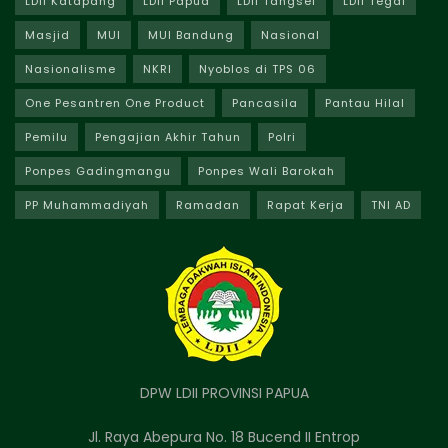
LDII Katapang
LDII Papua
LDII Tangsel
LDII Tegal
Masjid
MUI
MUI Bandung
Nasional
Nasionalisme
NKRI
Nyoblos di TPS 06
One Pesantren One Product
Pancasila
Pantau Hilal
Pemilu
Pengajian Akhir Tahun
Polri
Ponpes Gadingmangu
Ponpes Wali Barokah
PP Muhammadiyah
Ramadan
Rapat Kerja
TNI AD
DPW LDII PROVINSI PAPUA
Jl. Raya Abepura No. 18 Bucend II Entrop