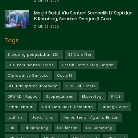
MEI 29, 2026
Masjid Baitul A’la Sentani Sembelih 17 Sapi dan
8 Kambing, Salurkan Dengan 3 Cara
MEI 29, 2026
Tags
8 bidang pengabdian LDII
29 Karakter
500 Porsi Bakso Gratis
Bersih-Bersih Lingkungan
Chriswanto Santoso
Covid19
DLH Kabupaten Jombang
DPD LDII Gresik
DPW LDII Papua
Ekopesantren
Ekoteologi
FKUB
Halal Bihalal
Hari Amal Bakti Kemenag
Hitung Cepat
idul fitri
Jawa Timur
Kementerian Agama Bintan
LDII
LDII Bandung
LDII Bintan
LDII Jombang