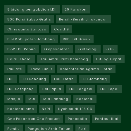
8 bidang pengabdian LDII
29 Karakter
500 Porsi Bakso Gratis
Bersih-Bersih Lingkungan
Chriswanto Santoso
Covid19
DLH Kabupaten Jombang
DPD LDII Gresik
DPW LDII Papua
Ekopesantren
Ekoteologi
FKUB
Halal Bihalal
Hari Amal Bakti Kemenag
Hitung Cepat
idul fitri
Jawa Timur
Kementerian Agama Bintan
LDII
LDII Bandung
LDII Bintan
LDII Jombang
LDII Katapang
LDII Papua
LDII Tangsel
LDII Tegal
Masjid
MUI
MUI Bandung
Nasional
Nasionalisme
NKRI
Nyoblos di TPS 06
One Pesantren One Product
Pancasila
Pantau Hilal
Pemilu
Pengajian Akhir Tahun
Polri