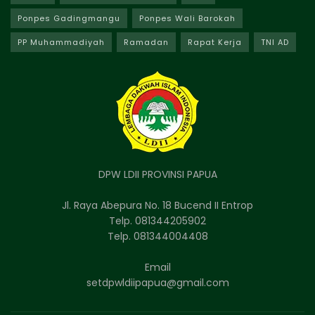
Ponpes Gadingmangu
Ponpes Wali Barokah
PP Muhammadiyah
Ramadan
Rapat Kerja
TNI AD
DPW LDII PROVINSI PAPUA
Jl. Raya Abepura No. 18 Bucend II Entrop
Telp. 081344205902
Telp. 081344004408
Email
setdpwldiipapua@gmail.com