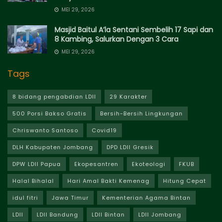
MEI 29, 2026
Masjid Baitul A’la Sentani Sembelih 17 Sapi dan
8 Kambing, Salurkan Dengan 3 Cara
MEI 29, 2026
Tags
8 bidang pengabdian LDII
29 Karakter
500 Porsi Bakso Gratis
Bersih-Bersih Lingkungan
Chriswanto Santoso
Covid19
DLH Kabupaten Jombang
DPD LDII Gresik
DPW LDII Papua
Ekopesantren
Ekoteologi
FKUB
Halal Bihalal
Hari Amal Bakti Kemenag
Hitung Cepat
idul fitri
Jawa Timur
Kementerian Agama Bintan
LDII
LDII Bandung
LDII Bintan
LDII Jombang