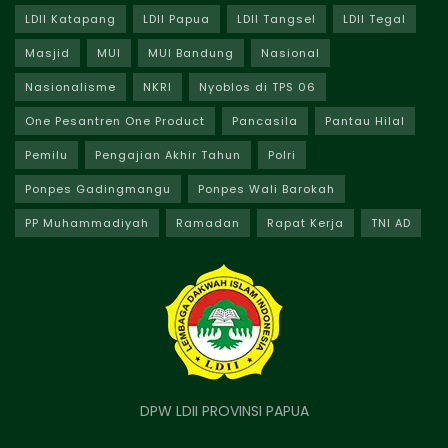
LDII Katapang
LDII Papua
LDII Tangsel
LDII Tegal
Masjid
MUI
MUI Bandung
Nasional
Nasionalisme
NKRI
Nyoblos di TPS 06
One Pesantren One Product
Pancasila
Pantau Hilal
Pemilu
Pengajian Akhir Tahun
Polri
Ponpes Gadingmangu
Ponpes Wali Barokah
PP Muhammadiyah
Ramadan
Rapat Kerja
TNI AD
DPW LDII PROVINSI PAPUA