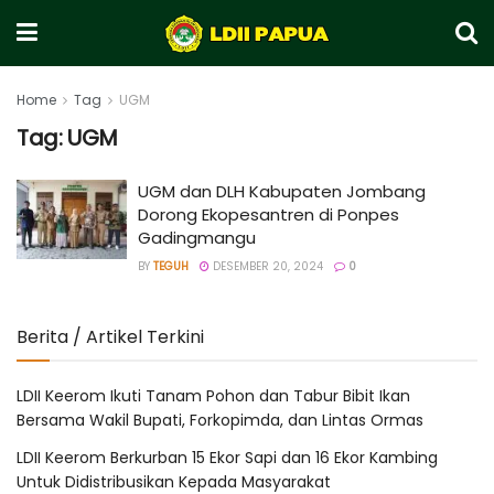
Home
Tag
UGM
Tag:
UGM
UGM dan DLH Kabupaten Jombang
Dorong Ekopesantren di Ponpes
Gadingmangu
BY
TEGUH
DESEMBER 20, 2024
0
Berita / Artikel Terkini
LDII Keerom Ikuti Tanam Pohon dan Tabur Bibit Ikan
Bersama Wakil Bupati, Forkopimda, dan Lintas Ormas
LDII Keerom Berkurban 15 Ekor Sapi dan 16 Ekor Kambing
Untuk Didistribusikan Kepada Masyarakat