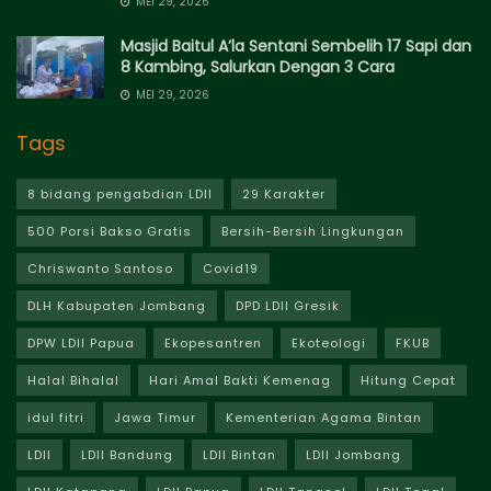
MEI 29, 2026
Masjid Baitul A’la Sentani Sembelih 17 Sapi dan
8 Kambing, Salurkan Dengan 3 Cara
MEI 29, 2026
Tags
8 bidang pengabdian LDII
29 Karakter
500 Porsi Bakso Gratis
Bersih-Bersih Lingkungan
Chriswanto Santoso
Covid19
DLH Kabupaten Jombang
DPD LDII Gresik
DPW LDII Papua
Ekopesantren
Ekoteologi
FKUB
Halal Bihalal
Hari Amal Bakti Kemenag
Hitung Cepat
idul fitri
Jawa Timur
Kementerian Agama Bintan
LDII
LDII Bandung
LDII Bintan
LDII Jombang