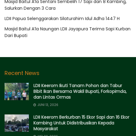
Masjid Baitul A’la Sentani Sembelih 17 Sapi dan 8 Kambing,
Salurkan Dengan 3 Cara
LDII Papua Selenggarakan Silaturahim Idul Adha 1447 H
Masjid Baitul A’la Naungan LDII Jayapura Terima Sapi Kurban
Dari Bupati
Recent News
LDII Keerom Ikuti Tanam Pohon dan Tabur
Bibit Ikan Bersama Wakil Bupati, Forkopimda,
dan Lintas Ormas
JUNI 13, 2026
LDII Keerom Berkurban 15 Ekor Sapi dan 16 Ekor
Kambing Untuk Didistribusikan Kepada
Masyarakat