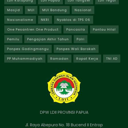
LDII Katapang
LDII Papua
LDII Tangsel
LDII Tegal
Masjid
MUI
MUI Bandung
Nasional
Nasionalisme
NKRI
Nyoblos di TPS 06
One Pesantren One Product
Pancasila
Pantau Hilal
Pemilu
Pengajian Akhir Tahun
Polri
Ponpes Gadingmangu
Ponpes Wali Barokah
PP Muhammadiyah
Ramadan
Rapat Kerja
TNI AD
DPW LDII PROVINSI PAPUA
Jl. Raya Abepura No. 18 Bucend II Entrop