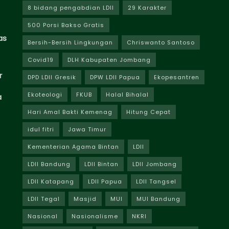
8 bidang pengabdian LDII
29 Karakter
500 Porsi Bakso Gratis
as
Bersih-Bersih Lingkungan
Chriswanto Santoso
Covid19
DLH Kabupaten Jombang
r
DPD LDII Gresik
DPW LDII Papua
Ekopesantren
Ekoteologi
FKUB
Halal Bihalal
a
Hari Amal Bakti Kemenag
Hitung Cepat
idul fitri
Jawa Timur
Kementerian Agama Bintan
LDII
LDII Bandung
LDII Bintan
LDII Jombang
LDII Katapang
LDII Papua
LDII Tangsel
LDII Tegal
Masjid
MUI
MUI Bandung
Nasional
Nasionalisme
NKRI