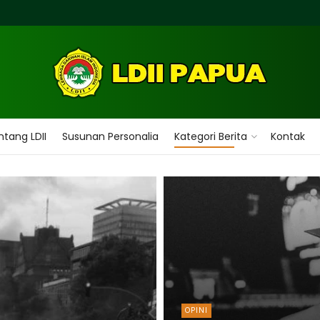
tang LDII
Susunan Personalia
Kategori Berita
Kontak
OPINI