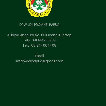
DPW LDII PROVINSI PAPUA
Jl. Raya Abepura No. 18 Bucend II Entrop
Telp. 081344205902
Telp. 081344004408
Email
setdpwldiipapua@gmail.com