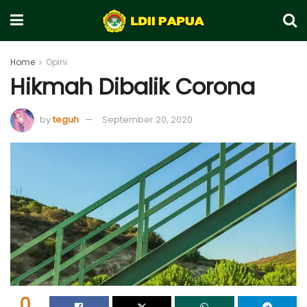
Home
Opini
Hikmah Dibalik Corona
by
teguh
September 20, 2020
0