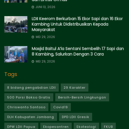
JUNI 13, 2026
LDII Keerom Berkurban 15 Ekor Sapi dan 16 Ekor
Kambing Untuk Didistribusikan Kepada
Masyarakat
MEI 29, 2026
Masjid Baitul A’la Sentani Sembelih 17 Sapi dan
8 Kambing, Salurkan Dengan 3 Cara
MEI 29, 2026
Tags
8 bidang pengabdian LDII
29 Karakter
500 Porsi Bakso Gratis
Bersih-Bersih Lingkungan
Chriswanto Santoso
Covid19
DLH Kabupaten Jombang
DPD LDII Gresik
DPW LDII Papua
Ekopesantren
Ekoteologi
FKUB