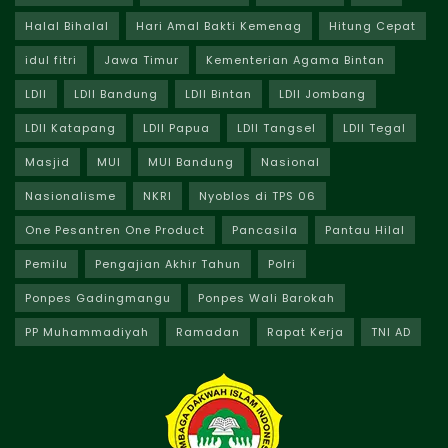
Halal Bihalal
Hari Amal Bakti Kemenag
Hitung Cepat
idul fitri
Jawa Timur
Kementerian Agama Bintan
LDII
LDII Bandung
LDII Bintan
LDII Jombang
LDII Katapang
LDII Papua
LDII Tangsel
LDII Tegal
Masjid
MUI
MUI Bandung
Nasional
Nasionalisme
NKRI
Nyoblos di TPS 06
One Pesantren One Product
Pancasila
Pantau Hilal
Pemilu
Pengajian Akhir Tahun
Polri
Ponpes Gadingmangu
Ponpes Wali Barokah
PP Muhammadiyah
Ramadan
Rapat Kerja
TNI AD