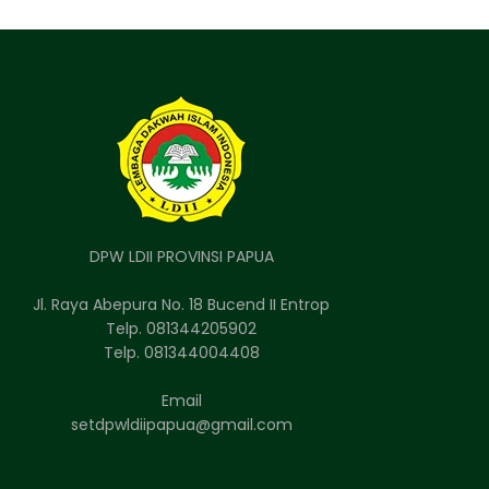
DPW LDII PROVINSI PAPUA
Jl. Raya Abepura No. 18 Bucend II Entrop
Telp. 081344205902
Telp. 081344004408
Email
setdpwldiipapua@gmail.com