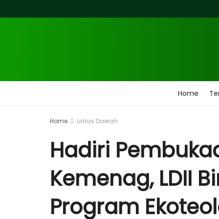
Home
Te
Home
Lintas Daerah
Hadiri Pembukaa
Kemenag, LDII B
Program Ekoteol