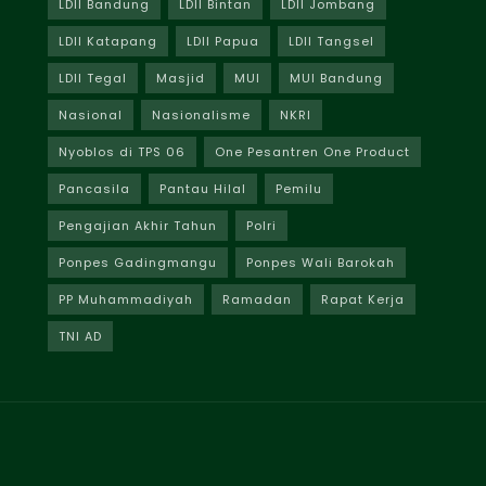
LDII Bandung
LDII Bintan
LDII Jombang
LDII Katapang
LDII Papua
LDII Tangsel
LDII Tegal
Masjid
MUI
MUI Bandung
Nasional
Nasionalisme
NKRI
Nyoblos di TPS 06
One Pesantren One Product
Pancasila
Pantau Hilal
Pemilu
Pengajian Akhir Tahun
Polri
Ponpes Gadingmangu
Ponpes Wali Barokah
PP Muhammadiyah
Ramadan
Rapat Kerja
TNI AD