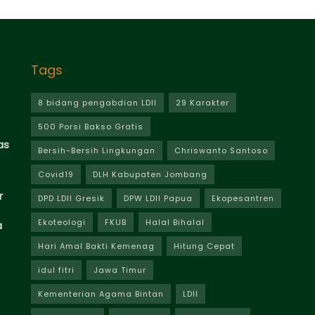
Tags
8 bidang pengabdian LDII
29 Karakter
500 Porsi Bakso Gratis
as
Bersih-Bersih Lingkungan
Chriswanto Santoso
Covid19
DLH Kabupaten Jombang
r
DPD LDII Gresik
DPW LDII Papua
Ekopesantren
Ekoteologi
FKUB
Halal Bihalal
a
Hari Amal Bakti Kemenag
Hitung Cepat
idul fitri
Jawa Timur
Kementerian Agama Bintan
LDII