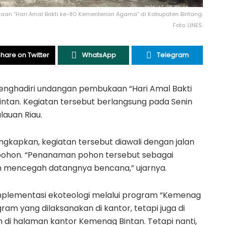
aan “Hari Amal Bakti ke-80 Kementerian Agama” di Kabupaten Bintang.
Foto: LINES.
hare on Twitter
WhatsApp
Telegram
enghadiri undangan pembukaan “Hari Amal Bakti
ntan. Kegiatan tersebut berlangsung pada Senin
lauan Riau.
kapkan, kegiatan tersebut diawali dengan jalan
pohon. “Penanaman pohon tersebut sebagai
an mencegah datangnya bencana,” ujarnya.
implementasi ekoteologi melalui program “Kemenag
gram yang dilaksanakan di kantor, tetapi juga di
 di halaman kantor Kemenag Bintan. Tetapi nanti,