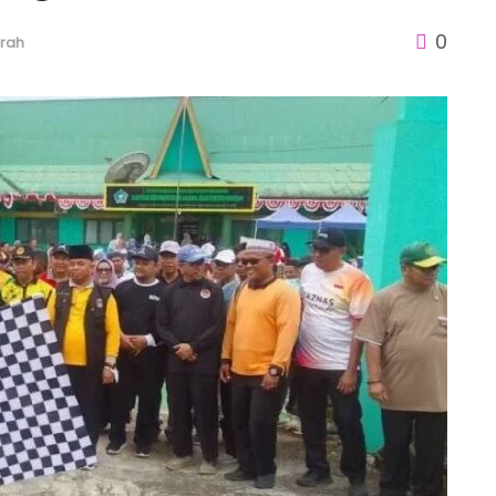
0
erah