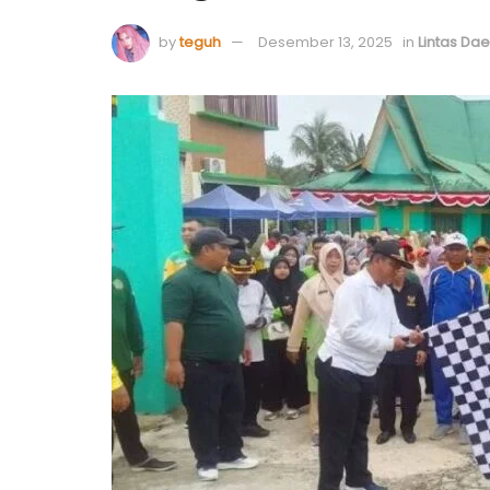
by
teguh
Desember 13, 2025
in
Lintas Da