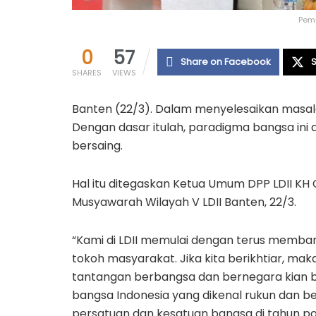
Pemb
0
57
Share on Facebook
S
SHARES
VIEWS
Banten (22/3). Dalam menyelesaikan masalah,
Dengan dasar itulah, paradigma bangsa ini 
bersaing.
Hal itu ditegaskan Ketua Umum DPP LDII K
Musyawarah Wilayah V LDII Banten, 22/3.
“Kami di LDII memulai dengan terus memba
tokoh masyarakat. Jika kita berikhtiar, maka
tantangan berbangsa dan bernegara kian bes
bangsa Indonesia yang dikenal rukun dan b
persatuan dan kesatuan bangsa di tahun polit