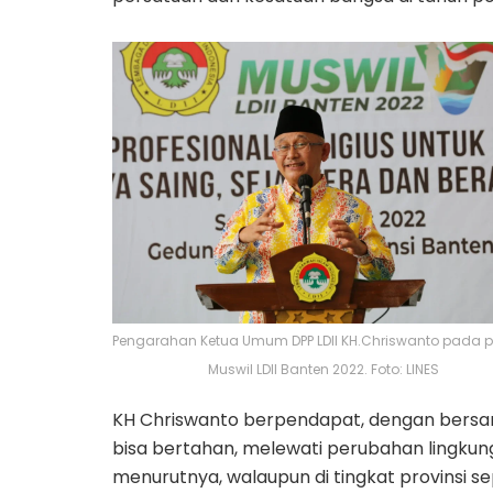
Pengarahan Ketua Umum DPP LDII KH.Chriswanto pada p
Muswil LDII Banten 2022. Foto: LINES
KH Chriswanto berpendapat, dengan bersand
bisa bertahan, melewati perubahan lingkun
menurutnya, walaupun di tingkat provinsi s