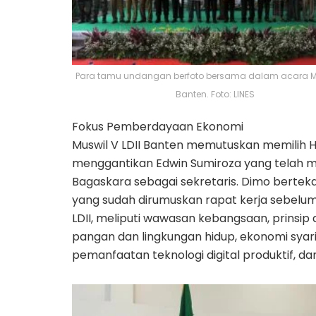
Para tamu undangan berfoto bersama dalam acara Mus
Banten. Foto: LINES
Fokus Pemberdayaan Ekonomi
Muswil V LDII Banten memutuskan memilih 
menggantikan Edwin Sumiroza yang telah me
Bagaskara sebagai sekretaris. Dimo bertek
yang sudah dirumuskan rapat kerja sebelum
LDII, meliputi wawasan kebangsaan, prinsip
pangan dan lingkungan hidup, ekonomi sya
pemanfaatan teknologi digital produktif, d