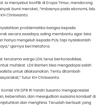
bal. Ia menyebut konflik di Eropa Timur, mendorong
minyak bumi meroket, “Imbasnya pada ekonomi, lalu
 KH Chriswanto.
nyalahkan problematika bangsa kepada
rak secara swadaya, saling membantu agar bisa
gan hanya mengeluh kepada PLN, tapi nyalakanlah
ahaya,” ujarnya bermetafora.
 terutama warga LDII, terus berkonsolidasi,
tuk mufakat. LDII Banten bisa mengadopsi salah
realistis untuk dilaksanakan. Tentu ditambah
yarakat,” tutur KH Chriswanto.
Komisi VIII DPR RI Yandri Susanto mengapresiasi
an, kebersihan, dan mewujudkan suasana kondusif di
enjatuhkan dan menghina. Teruslah berbuat yang