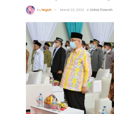
by
teguh
Maret 23, 2022
in
Lintas Daerah