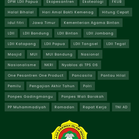
DPW LDII Papua
Ekopesantren
Ekoteologi
FKUB
Halal Bihalal
Hari Amal Bakti Kemenag
Hitung Cepat
idul fitri
Jawa Timur
Kementerian Agama Bintan
LDII
LDII Bandung
LDII Bintan
LDII Jombang
LDII Katapang
LDII Papua
LDII Tangsel
LDII Tegal
Masjid
MUI
MUI Bandung
Nasional
Nasionalisme
NKRI
Nyoblos di TPS 06
One Pesantren One Product
Pancasila
Pantau Hilal
Pemilu
Pengajian Akhir Tahun
Polri
Ponpes Gadingmangu
Ponpes Wali Barokah
PP Muhammadiyah
Ramadan
Rapat Kerja
TNI AD