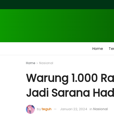
Home
Ten
Home
Nasional
Warung 1.000 Ra
Jadi Sarana Had
by
teguh
Januari 22, 2024
in
Nasional