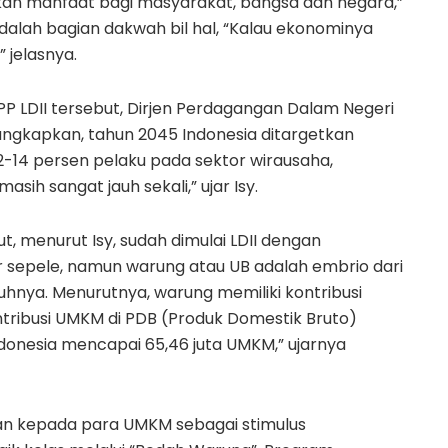
kan manfaat bagi masyarakat, bangsa dan negara,”
dalah bagian dakwah bil hal, “Kalau ekonominya
” jelasnya.
 LDII tersebut, Dirjen Perdagangan Dalam Negeri
gkapkan, tahun 2045 Indonesia ditargetkan
-14 persen pelaku pada sektor wirausaha,
sih sangat jauh sekali,” ujar Isy.
 menurut Isy, sudah dimulai LDII dengan
 sepele, namun warung atau UB adalah embrio dari
hnya. Menurutnya, warung memiliki kontribusi
tribusi UMKM di PDB (Produk Domestik Bruto)
donesia mencapai 65,46 juta UMKM,” ujarnya
an kepada para UMKM sebagai stimulus