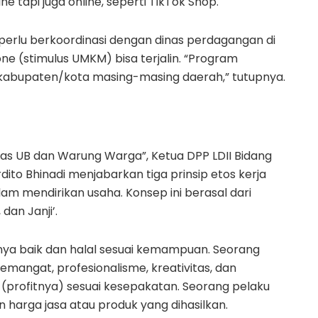
ne tapi juga online, seperti TikTok Shop.
erlu berkoordinasi dengan dinas perdagangan di
ne (stimulus UMKM) bisa terjalin. “Program
kabupaten/kota masing-masing daerah,” tutupnya.
as UB dan Warung Warga”, Ketua DPP LDII Bidang
o Bhinadi menjabarkan tiga prinsip etos kerja
m mendirikan usaha. Konsep ini berasal dari
dan Janji’.
janya baik dan halal sesuai kemampuan. Seorang
mangat, profesionalisme, kreativitas, dan
nya (profitnya) sesuai kesepakatan. Seorang pelaku
 harga jasa atau produk yang dihasilkan.