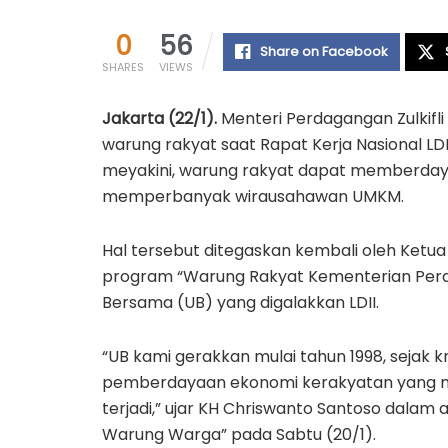
0
56
Share on Facebook
SHARES
VIEWS
Jakarta (22/1).
Menteri Perdagangan Zulkifl
warung rakyat saat Rapat Kerja Nasional LD
meyakini, warung rakyat dapat memberdaya
memperbanyak wirausahawan UMKM.
Hal tersebut ditegaskan kembali oleh Ketu
program “Warung Rakyat Kementerian Perd
Bersama (UB) yang digalakkan LDII.
“UB kami gerakkan mulai tahun 1998, sejak kr
pemberdayaan ekonomi kerakyatan yang mem
terjadi,” ujar KH Chriswanto Santoso dalam
Warung Warga” pada Sabtu (20/1).