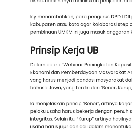
bisnis, tidak hanya melakukan penjualan offli
Isy menambahkan, para pengurus DPD LDII p
kabupaten atau kota agar kolaborasi step o
pembinaan UMKM ini juga masuk anggaran 
Prinsip Kerja UB
Dalam acara “Webinar Peningkatan Kapasit
Ekonomi dan Pemberdayaan Masyarakat Ardit
yang harus menjadi pondasi masyarakat dala
bahasa Jawa, yang terdiri dari ‘Bener, Kurup, 
Ia menjelaskan prinsip ‘Bener’, artinya ker
pelaku usaha harus bekerja dengan penuh se
integritas. Selain itu, “Kurup” artinya hasil
usaha harus jujur dan adil dalam menentukan