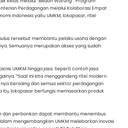
ik kelas melalui “Bedah Warung”. Program
terian Perdagangan melalui Kolaborasi Empat
mi Indonesia yaitu UMKM, lokapasar, ritel
mulus tersebut membantu pelaku usaha dengan
ya. Semuanya merupakan akses yang sudah
snis UMKM hingga jasa. Seperti contoh jasa
againya. “Saat ini kita menggandeng ritel modern
a nya bersaing dan semua sektor perdagangan
ra itu, lokapasar berfungsi memasarkan produk
aan dan perbankan dapat membantu menembus
n dalam mengembangkan UMKM melebarkan inovasi