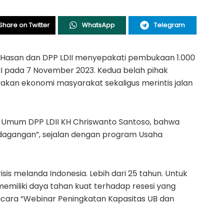
Share on Twitter
WhatsApp
Telegram
i Hasan dan DPP LDII menyepakati pembukaan 1.000
II pada 7 November 2023. Kedua belah pihak
kan ekonomi masyarakat sekaligus merintis jalan
a Umum DPP LDII KH Chriswanto Santoso, bahwa
agangan”, sejalan dengan program Usaha
isis melanda Indonesia. Lebih dari 25 tahun. Untuk
iliki daya tahan kuat terhadap resesi yang
 acara “Webinar Peningkatan Kapasitas UB dan