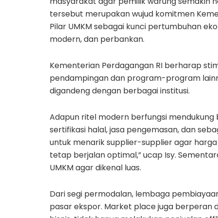
masyarakat agar pemilik warung semakin na
tersebut merupakan wujud komitmen Kemen
Pilar UMKM sebagai kunci pertumbuhan ekono
modern, dan perbankan.
Kementerian Perdagangan RI berharap sti
pendampingan dan program-program lainn
digandeng dengan berbagai institusi.
Adapun ritel modern berfungsi mendukung bi
sertifikasi halal, jasa pengemasan, dan seb
untuk menarik supplier-supplier agar harg
tetap berjalan optimal,” ucap Isy. Sementa
UMKM agar dikenal luas.
Dari segi permodalan, lembaga pembiay
pasar ekspor. Market place juga berpera